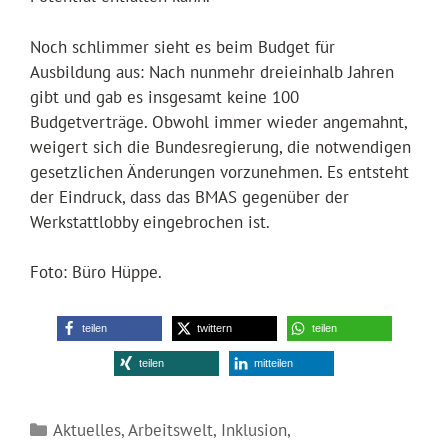
Noch schlimmer sieht es beim Budget für
Ausbildung aus: Nach nunmehr dreieinhalb Jahren
gibt und gab es insgesamt keine 100
Budgetverträge. Obwohl immer wieder angemahnt,
weigert sich die Bundesregierung, die notwendigen
gesetzlichen Änderungen vorzunehmen. Es entsteht
der Eindruck, dass das BMAS gegenüber der
Werkstattlobby eingebrochen ist.
Foto: Büro Hüppe.
teilen
twittern
teilen
teilen
mitteilen
Kategorien
Aktuelles
,
Arbeitswelt
,
Inklusion
,