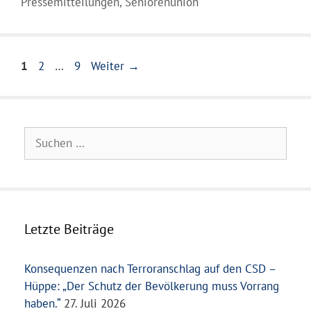
Pressemitteilungen
,
Seniorenunion
Seite
Seite
Seite
1
2
…
9
Weiter
→
Suchen
nach:
Letzte Beiträge
Konsequenzen nach Terroranschlag auf den CSD –
Hüppe: „Der Schutz der Bevölkerung muss Vorrang
haben.“
27. Juli 2026