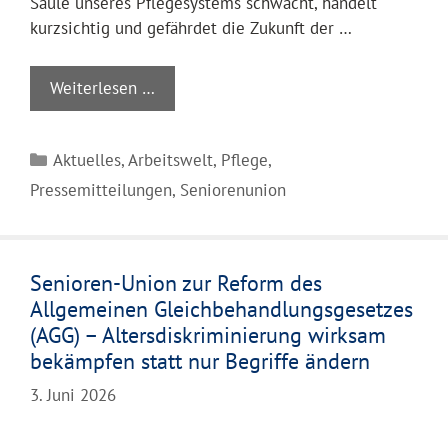
Säule unseres Pflegesystems schwächt, handelt
kurzsichtig und gefährdet die Zukunft der …
Weiterlesen …
Kategorien
Aktuelles
,
Arbeitswelt
,
Pflege
,
Pressemitteilungen
,
Seniorenunion
Senioren-Union zur Reform des
Allgemeinen Gleichbehandlungsgesetzes
(AGG) – Altersdiskriminierung wirksam
bekämpfen statt nur Begriffe ändern
3. Juni 2026