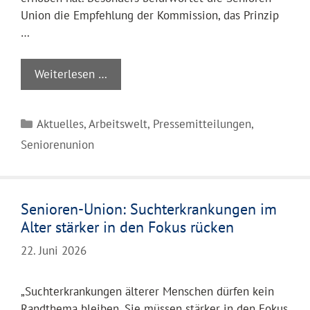
Union die Empfehlung der Kommission, das Prinzip
…
Weiterlesen …
Kategorien
Aktuelles
,
Arbeitswelt
,
Pressemitteilungen
,
Seniorenunion
Senioren-Union: Suchterkrankungen im
Alter stärker in den Fokus rücken
22. Juni 2026
„Suchterkrankungen älterer Menschen dürfen kein
Randthema bleiben. Sie müssen stärker in den Fokus