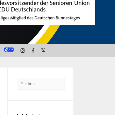
𝕏
Suchen
nach: