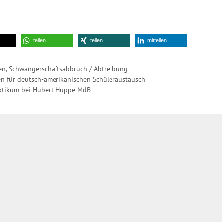
teilen
teilen
mitteilen
en
,
Schwangerschaftsabbruch / Abtreibung
n für deutsch-amerikanischen Schüleraustausch
aktikum bei Hubert Hüppe MdB