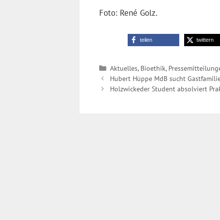
Foto: René Golz.
teilen
twittern
Kategorien
Aktuelles
,
Bioethik
,
Pressemitteilung
Hubert Hüppe MdB sucht Gastfamilie
Holzwickeder Student absolviert Pr