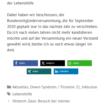
der Lebenshilfe.
Dabei haben wir beschlossen, die
Bundesmitgliederversammlung, die für September
2020 geplant war in das nächste Jahr zu verschieben.
Da ich nach vielen Jahren nicht mehr kandidieren
möchte und auf der Versammlung ein neuer Vorstand
gewählt wird, bleibe ich so noch etwas länger im
Amt.
teilen
twittern
teilen
teilen
mitteilen
Kategorien
Aktuelles
,
Down-Syndrom / Trisomie 21
,
Inklusion
Schlagwörter
Lebenshilfe
Hinterm Zaun: Besuch bei meiner