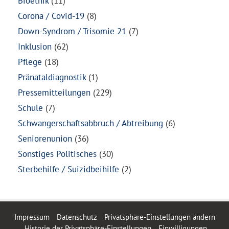
Bioethik
(11)
Corona / Covid-19
(8)
Down-Syndrom / Trisomie 21
(7)
Inklusion
(62)
Pflege
(18)
Pränataldiagnostik
(1)
Pressemitteilungen
(229)
Schule
(7)
Schwangerschaftsabbruch / Abtreibung
(6)
Seniorenunion
(36)
Sonstiges Politisches
(30)
Sterbehilfe / Suizidbeihilfe
(2)
Impressum
Datenschutz
Privatsphäre-Einstellungen ändern
Historie der Privatsphäre-Einstellungen
Einwilligungen