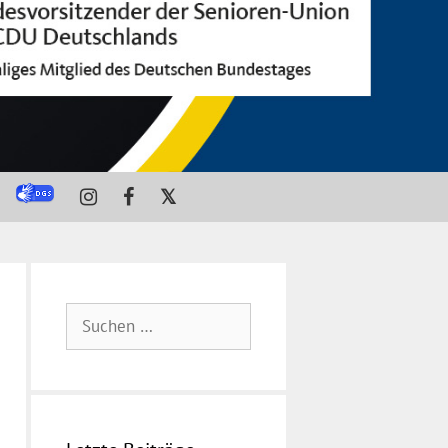
𝕏
Suchen
nach: