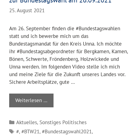
zur Bundestagswahl am 26.09.2021
25. August 2021
Am 26. September finden die #Bundestagswahlen
statt und ich bewerbe mich um das
Bundestagsmandat für den Kreis Unna. Ich möchte
ihr #Bundestagsabgeordneter für Bergkamen, Kamen,
Bönen, Schwerte, Fröndenberg, Holzwickede und
Unna werden. Im folgenden Video stelle ich mich
und meine Ziele für die Zukunft unseres Landes vor.
Sichere Arbeitsplätze, gute …
Weiterlesen …
Kategorien
Aktuelles
,
Sonstiges Politisches
Schlagwörter
#
,
#BTW21
,
#Bundestagswahl2021
,