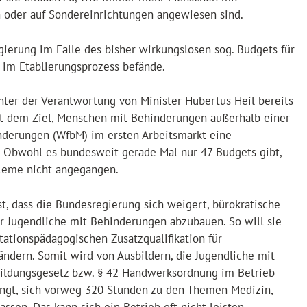
 oder auf Sondereinrichtungen angewiesen sind.
gierung im Falle des bisher wirkungslosen sog. Budgets für
h im Etablierungsprozess befände.
ter der Verantwortung von Minister Hubertus Heil bereits
mit dem Ziel, Menschen mit Behinderungen außerhalb einer
nderungen (WfbM) im ersten Arbeitsmarkt eine
. Obwohl es bundesweit gerade Mal nur 47 Budgets gibt,
bleme nicht angegangen.
t, dass die Bundesregierung sich weigert, bürokratische
r Jugendliche mit Behinderungen abzubauen. So will sie
itationspädagogischen Zusatzqualifikation für
ändern. Somit wird von Ausbildern, die Jugendliche mit
ildungsgesetz bzw. § 42 Handwerksordnung im Betrieb
angt, sich vorweg 320 Stunden zu den Themen Medizin,
assen. Das kann sich ein Betrieb oft nicht leisten.