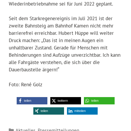
Wiederinbetriebnahme sei für Juni 2022 geplant.
Seit dem Starkregenereignis im Juli 2021 ist der
zweite Bahnsteig am Bahnhof Kamen nicht mehr
barrierefrei erreichbar. Hubert Hüppe will weiter
Druck machen: „Das ist in meinen Augen ein
unhaltbarer Zustand. Gerade für Menschen mit
Behinderungen sind Aufzüge unverzichtbar. Ich kann
alle Fahrgäste verstehen, die sich über die
Dauerbaustelle ärgern!“
Foto: René Golz
teilen
twittern
teilen
teilen
mitteilen
Kategorien
Aktuelles
,
Pressemitteilungen