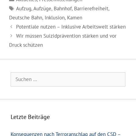
Schlagwörter
Aufzug
,
Aufzüge
,
Bahnhof
,
Barrierefreiheit
,
Deutsche Bahn
,
Inklusion
,
Kamen
Potentiale nutzen – Inklusive Arbeitswelt stärken
Wir müssen Suizidprävention stärken und vor
Druck schützen
Suchen
nach:
Letzte Beiträge
Konsequenzen nach Terroranschlag auf den CSD –