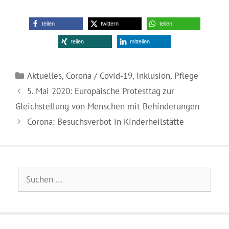
teilen
twittern
teilen
teilen
mitteilen
Kategorien
Aktuelles
,
Corona / Covid-19
,
Inklusion
,
Pflege
5. Mai 2020: Europäische Protesttag zur
Gleichstellung von Menschen mit Behinderungen
Corona: Besuchsverbot in Kinderheilstätte
Suchen
nach: