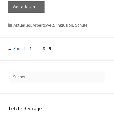
Weiterlesen …
Kategorien
Aktuelles
,
Arbeitswelt
,
Inklusion
,
Schule
Seite
Seite
Seite
←
Zurück
1
…
8
9
Suchen
nach:
Letzte Beiträge